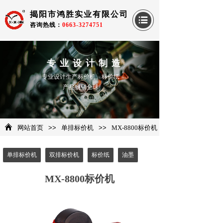
揭阳市鸿胜实业有限公司
咨询热线：
0663-3274751
专业设计制造
专业设计生产标价机、标价纸
产品畅销全球
网站首页
>>
单排标价机
>>
MX-8800标价机
单排标价机
双排标价机
标价纸
油墨
MX-8800标价机